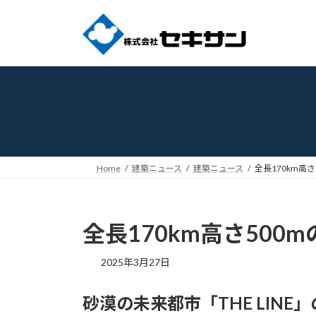
コ
ナ
ン
ビ
テ
ゲ
ン
ー
ツ
シ
へ
ョ
ス
ン
キ
に
ッ
移
プ
動
Home
建築ニュース
建築ニュース
全長170km高さ
全長170km高さ500
2025年3月27日
砂漠の未来都市「THE LINE」の