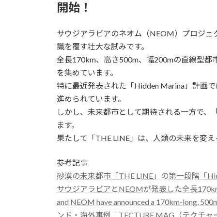
開始！
サウジアラビアのネオム（NEOM）プロジェク
識を覆す壮大な試みです。
全長170km、高さ500m、幅200mの直
を集めています。
特に最近発表された「Hidden Marina」
進められています。
しかし、未来都市として期待される一方で、
ます。
果たして「THE LINE」は、人類の未来を
参考記事
砂漠の未来都市「THE LINE」の第一段階「Hidd
サウジアラビアとNEOMが発表した全長170km高さ5
and NEOM have announced a 170km-long, 500m
ンド・海外事例｜TECTURE MAG（テクチ