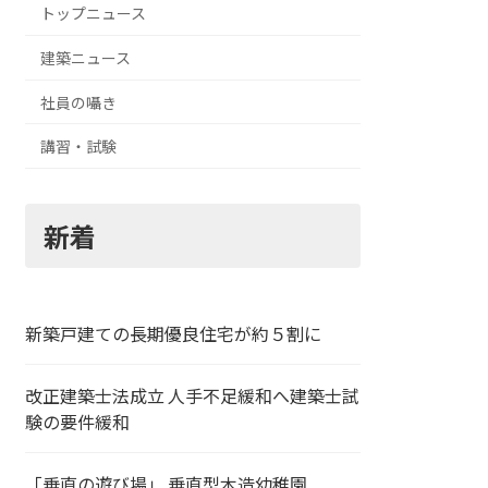
トップニュース
建築ニュース
社員の囁き
講習・試験
新着
新築戸建ての長期優良住宅が約５割に
改正建築士法成立 人手不足緩和へ建築士試
験の要件緩和
「垂直の遊び場」 垂直型木造幼稚園