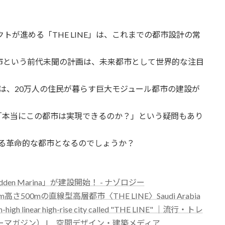
トが進める「THE LINE」は、これまでの都市設計の常
線型都市という前代未聞の計画は、未来都市として世界的な注目
計画では、20万人の住民が暮らす巨大モジュール都市の建設が
「本当にこの都市は実現できるのか？」という疑問もあり
変える革命的な都市となるのでしょうか？
en Marina」が建設開始！ - ナゾロジー
00mの直線型高層都市〈THE LINE〉Saudi Arabia
-high linear high-rise city called "THE LINE" ｜流行・トレ
ャーマガジン） | 空間デザイン・建築メディア