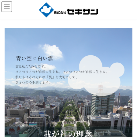
コ
ナ
ン
ビ
テ
ゲ
ン
ー
ツ
シ
へ
ョ
ス
ン
キ
に
ッ
移
プ
動