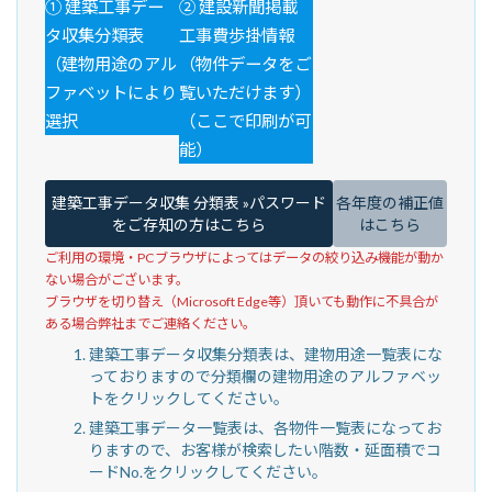
① 建築工事デー
② 建設新聞掲載
タ収集分類表
工事費歩掛情報
（建物用途のアル
（物件データをご
ファベットにより
覧いただけます）
選択
（ここで印刷が可
能）
建築工事データ収集 分類表 »パスワード
各年度の補正値
をご存知の方はこちら
はこちら
ご利用の環境・PCブラウザによってはデータの絞り込み機能が動か
ない場合がございます。
ブラウザを切り替え（Microsoft Edge等）頂いても動作に不具合が
ある場合弊社までご連絡ください。
建築工事データ収集分類表は、建物用途一覧表にな
っておりますので分類欄の建物用途のアルファベッ
トをクリックしてください。
建築工事データ一覧表は、各物件一覧表になってお
りますので、お客様が検索したい階数・延面積でコ
ードNo.をクリックしてください。