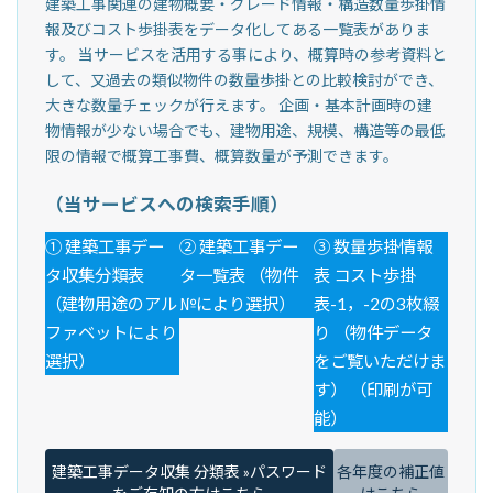
建築工事関連の建物概要・グレード情報・構造数量歩掛情
報及びコスト歩掛表をデータ化してある一覧表がありま
す。 当サービスを活用する事により、概算時の参考資料と
して、又過去の類似物件の数量歩掛との比較検討ができ、
大きな数量チェックが行えます。 企画・基本計画時の建
物情報が少ない場合でも、建物用途、規模、構造等の最低
限の情報で概算工事費、概算数量が予測できます。
（当サービスへの検索手順）
① 建築工事デー
② 建築工事デー
③ 数量歩掛情報
タ収集分類表
タ一覧表 （物件
表 コスト歩掛
（建物用途のアル
№により選択）
表-1，-2の3枚綴
ファベットにより
り （物件データ
選択）
をご覧いただけま
す） （印刷が可
能）
建築工事データ収集 分類表 »パスワード
各年度の補正値