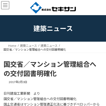
コ
ナ
ン
ビ
テ
ゲ
ン
ー
ツ
シ
へ
ョ
建築ニュース
ス
ン
キ
に
ッ
移
プ
動
Home
建築ニュース
建築ニュース
国交省／マンション管理組合への交付図書明確化
国交省／マンション管理組合へ
の交付図書明確化
2017年2月3日
日刊建設工業新聞 より
国交省／マンション管理組合への交付図書明確化
国土交通省はマンション管理適正化法に基づきデベロッパーから