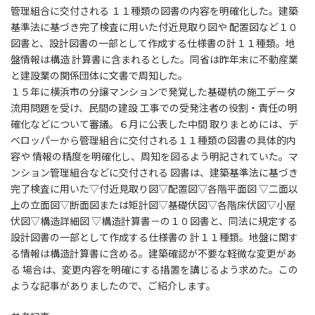
管理組合に交付される １１種類の図書の内容を明確化した。建築
基準法に基づき完了検査に用いた付近見取り図や 配置図など１０
図書と、設計図書の一部として作成する仕様書の計１１種類。地
盤情報は構造 計算書に含まれるとした。同省は昨年末に不動産業
と建設業の関係団体に文書で周知した。
１５年に横浜市の分譲マンションで発覚した基礎杭の施工データ
流用問題を受け、民間の建設 工事での受発注者の役割・責任の明
確化などについて審議。６月に公表した中間 取りまとめには、デ
ベロッパーから管理組合に交付される１１種類の図書の具体的内
容や 情報の精度を明確化し、周知を図るよう明記されていた。マ
ンション管理組合などに交付される 図書は、建築基準法に基づき
完了検査に用いた▽付近見取り図▽配置図▽各階平面図 ▽二面以
上の立面図▽断面図または矩計図▽基礎伏図▽各階床伏図▽小屋
伏図▽構造詳細図 ▽構造計算書－の１０図書と、同法に規定する
設計図書の一部として作成する仕様書の 計１１種類。地盤に関す
る情報は構造計算書に含める。建築確認が不要な軽微な変更があ
る 場合は、変更内容を明確にする措置を講じるよう求めた。この
ような記事がありましたので、ご紹介します。