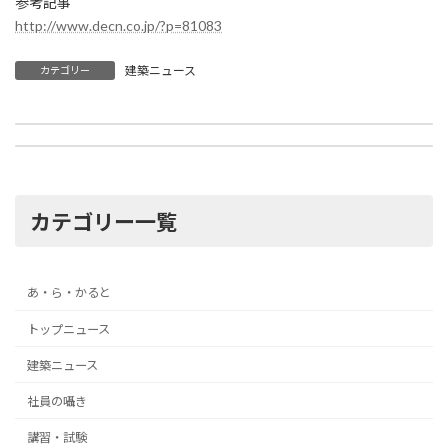
参考記事
http://www.decn.co.jp/?p=81083
建築ニュース
カテゴリー
次郎長の生家修復工事
鹿島、建築現場溶接ロボ適用へ
2017年2月3日
2017年2月3日
カテゴリー一覧
あ・ら・かると
トップニュース
建築ニュース
社員の囁き
講習・試験