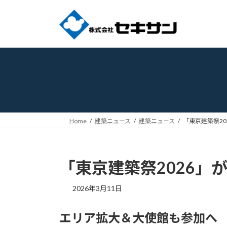
コ
ナ
ン
ビ
テ
ゲ
ン
ー
ツ
シ
へ
ョ
ス
ン
キ
に
ッ
移
プ
動
Home
建築ニュース
建築ニュース
「東京建築祭2
「東京建築祭2026」
2026年3月11日
エリア拡大＆大使館も参加へ