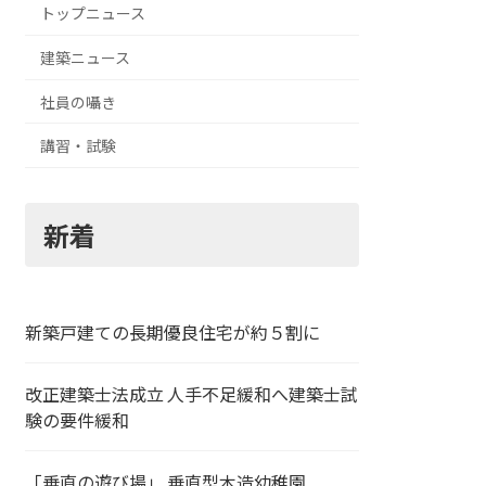
トップニュース
建築ニュース
社員の囁き
講習・試験
新着
新築戸建ての長期優良住宅が約５割に
改正建築士法成立 人手不足緩和へ建築士試
験の要件緩和
「垂直の遊び場」 垂直型木造幼稚園