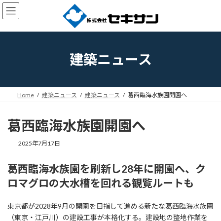
コ
ナ
ン
ビ
テ
ゲ
ン
ー
ツ
シ
へ
ョ
建築ニュース
ス
ン
キ
に
ッ
移
プ
動
Home
建築ニュース
建築ニュース
葛西臨海水族園開園へ
葛西臨海水族園開園へ
2025年7月17日
葛西臨海水族園を刷新し28年に開園へ、ク
ロマグロの大水槽を回れる観覧ルートも
東京都が2028年9月の開園を目指して進める新たな葛西臨海水族園
（東京・江戸川）の建設工事が本格化する。建設地の整地作業を