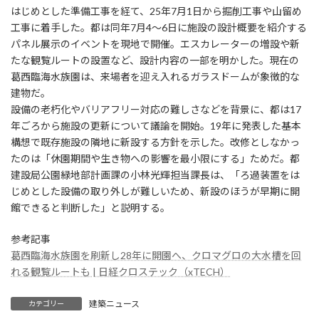
はじめとした準備工事を経て、25年7月1日から掘削工事や山留め
工事に着手した。都は同年7月4～6日に施設の設計概要を紹介する
パネル展示のイベントを現地で開催。エスカレーターの増設や新
たな観覧ルートの設置など、設計内容の一部を明かした。現在の
葛西臨海水族園は、来場者を迎え入れるガラスドームが象徴的な
建物だ。
設備の老朽化やバリアフリー対応の難しさなどを背景に、都は17
年ごろから施設の更新について議論を開始。19年に発表した基本
構想で既存施設の隣地に新設する方針を示した。改修としなかっ
たのは「休園期間や生き物への影響を最小限にする」ためだ。都
建設局公園緑地部計画課の小林光輝担当課長は、「ろ過装置をは
じめとした設備の取り外しが難しいため、新設のほうが早期に開
館できると判断した」と説明する。
参考記事
葛西臨海水族園を刷新し28年に開園へ、クロマグロの大水槽を回
れる観覧ルートも | 日経クロステック（xTECH）
建築ニュース
カテゴリー