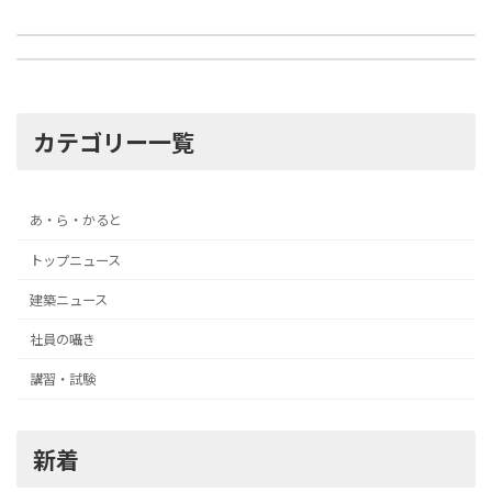
名古屋大学に新施設誕生
猛暑続く中での熱中症対策
2025年7月3日
2025年7月31日
カテゴリー一覧
あ・ら・かると
トップニュース
建築ニュース
社員の囁き
講習・試験
新着