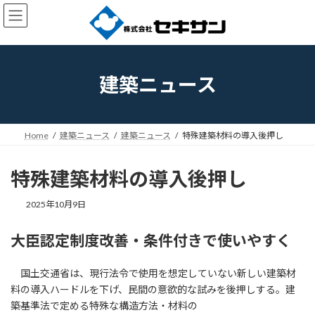
コ
ナ
ン
ビ
テ
ゲ
ン
ー
ツ
シ
へ
ョ
建築ニュース
ス
ン
キ
に
ッ
移
プ
動
Home
建築ニュース
建築ニュース
特殊建築材料の導入後押し
特殊建築材料の導入後押し
2025年10月9日
大臣認定制度改善・条件付きで使いやすく
国土交通省は、現行法令で使用を想定していない新しい建築材
料の導入ハードルを下げ、民間の意欲的な試みを後押しする。建
築基準法で定める特殊な構造方法・材料の