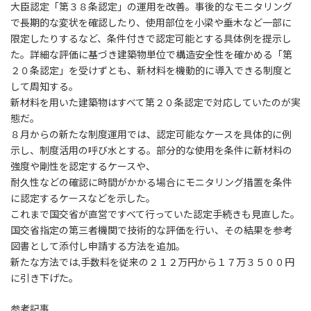
大臣認定「第３８条認定」の運用を改善。事後的なモニタリング
で長期的な変状を確認したり、使用部位を小梁や垂木など一部に
限定したりするなど、条件付きで認定可能とする具体例を提示し
た。詳細な評価に基づき建築物単位で構造安全性を確かめる「第
２０条認定」を受けずとも、新材料を機動的に導入できる制度と
して周知する。
新材料を用いた建築物はすべて第２０条認定で対応していたのが実
態だ。
８月からの新たな制度運用では、認定可能なケースを具体的に例
示し、制度活用の呼び水とする。部分的な使用を条件に新材料の
強度や剛性を認定するケースや、
耐久性などの確認に時間がかかる場合にモニタリング措置を条件
に認定するケースなどを示した。
これまで国交省が直営ですべて行っていた認定手続きも見直した。
国交省指定の第三者機関で技術的な評価を行い、その結果を参考
図書として添付し申請する方法を追加。
新たな方法では,手数料を従来の２１２万円から１７万３５００円
に引き下げた。
参考記事