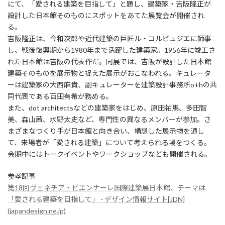
にて、「愛される建築を目指して」と題し、建築家・吉阪隆正が
設計した日本館そのものにスポットをあてた展覧会が開催され
る。
吉阪隆正は、今和次郎や近代建築の巨匠ル・コルビュジエに師事
し、戦後復興期から1980年まで活躍した建築家。1956年に竣工さ
れた日本館は吉阪の代表作だ。同展では、吉阪が設計した日本館
建築そのものを展示物と捉えた展示がおこなわれる。キュレータ
ーは建築家の大西麻貴、副キュレーターを建築設計事務所o+hの共
同代表である百田有希が務める。
また、dot architectsなどの建築家をはじめ、原田祐馬、多田智
美、森山茜、水野太史など、専門性の異なるメンバーが参加。さ
まざまなつくり手が日本館と向き合い、構想した展示物を通し
て、来場者が「愛される建築」について考えられる場をつくる。
会期中にはトークイベントやワークショップなども開催される。
参孝記事
第18回ヴェネチア・ビエンナーレ国際建築展日本館、テーマは
「愛される建築を目指して」 - デザイン情報サイト[JDN]
(japandesign.ne.jp)