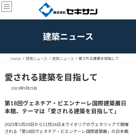
コ
ナ
ン
ビ
テ
ゲ
ン
ー
ツ
シ
へ
ョ
建築ニュース
ス
ン
キ
に
ッ
移
プ
動
Home
建築ニュース
建築ニュース
愛される建築を目指して
愛される建築を目指して
2023年5月25日
第18回ヴェネチア・ビエンナーレ国際建築展日
本館、テーマは「愛される建築を目指して」
2023年5月20日から11月26日までイタリアのヴェネツィアで開催
される「第18回ヴェネチア・ビエンナーレ国際建築展」の日本館