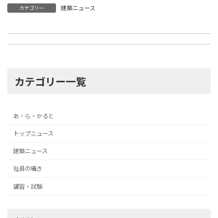
建築ニュース
カテゴリー
建材を最大限活用する日本の木材生産者に利益は届いているのか？
地震に強い日本の伝統建築
2023年5月11日
2023年5月25日
カテゴリー一覧
あ・ら・かると
トップニュース
建築ニュース
社員の囁き
講習・試験