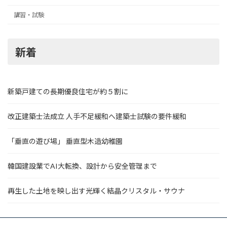
講習・試験
新着
新築戸建ての長期優良住宅が約５割に
改正建築士法成立 人手不足緩和へ建築士試験の要件緩和
「垂直の遊び場」 垂直型木造幼稚園
韓国建設業でAI大転換、設計から安全管理まで
再生した土地を映し出す光輝く結晶クリスタル・サウナ