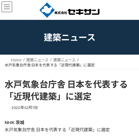
コ
ナ
ン
ビ
テ
ゲ
ン
ー
ツ
シ
へ
ョ
建築ニュース
ス
ン
キ
に
ッ
移
プ
動
Home
建築ニュース
建築ニュース
水戸気象台庁舎 日本を代表する「近現代建築」に選定
水戸気象台庁舎 日本を代表する
「近現代建築」に選定
2022年12月7日
NHK 茨城
水戸気象台庁舎 日本を代表する「近現代建築」に選定