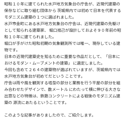
昭和１０年に建てられた水戸地方気象台の庁舎が、近現代建築の
保存などに取り組む団体から 茨城県内では初めて日本を代表する
モダニズム建築の１つに選ばれました。
水戸市金町にある水戸地方気象台の庁舎は、近現代建築の先駆け
として知られる建築家、 堀口捨己が設計しておよそ９０年前の昭
和１０年に建てられました。
堀口が手がけた昭和初期の気象観測所では唯一、現存している建
物です。
日本の近現代建築史を知るために重要な作品だとして、「日本に
おけるモダン・ムーブメントの建築」 に選定しました。
今回も含めて２６４の建築物が選ばれていますが、茨城県内では
水戸地方気象台が初めてだという ことです。
庁舎は雨や風を観測する塔型の部分と業務を行う平屋の部分を組
み合わせたデザインで、数メートル にわたって横に伸びる大きな
出窓などの特徴は、鉄筋コンクリートによる戦後のモダニズム建
築の 源流にあたるということです。
このような記事がありましたので、ご紹介します。