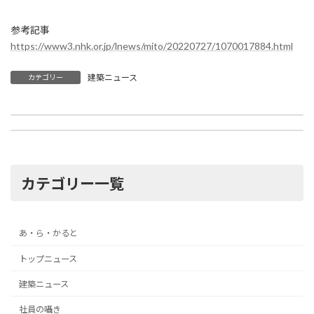
参考記事
https://www3.nhk.or.jp/lnews/mito/20220727/1070017884.html
建築ニュース
カテゴリー
NYでは蒸気を使った暖房や給湯システムが現役で稼働中
直轄土木ＢＩＭ・ＣＩＭ原則適用へ
2022年12月7日
2022年12月19日
カテゴリー一覧
あ・ら・かると
トップニュース
建築ニュース
社員の囁き