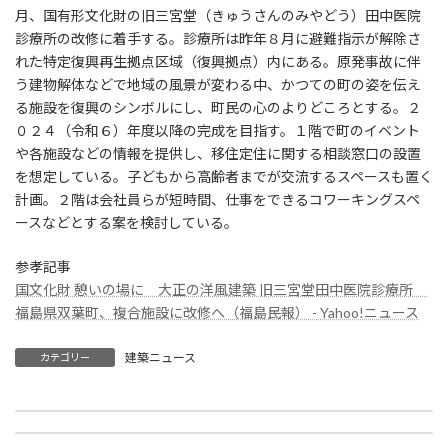
月、国有形文化財の旧三宮堂（きゅうさんのみやどう）田中医院
診療所の改修に着手する。診療所は昨年８月に避難指示が解除さ
れた特定復興再生拠点区域（復興拠点）内にある。原発事故に伴
う建物解体などで地域の風景が変わる中、かつての町の姿を伝え
る施設を復興のシンボルにし、町民の心のよりどころとする。２
０２４（令和６）年度以降の完成を目指す。１階で町のイベント
や各施設などの情報を提供し、移住定住に関する相談窓口の設置
を想定している。子どもから高齢者までが交流するスペースも置く
計画。２階は会社員らが短時間、仕事をできるコワーキングスペ
ースなどとする案を検討している。
参孝記事
国文化財 憩いの場に 大正の洋風建築 旧三宮堂田中医院診療所
福島県双葉町、複合施設に改修へ（福島民報） - Yahoo!ニュース
建築ニュース
カテゴリー
札幌市が太陽光ＰＰＡ活用加速 円山動物園に初導入へ
建築ＢＩＭ加速化事業２４年度も当初予算で継続
2023年8月31日
2023年9月14日