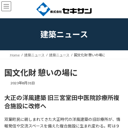
コ
ナ
ン
ビ
テ
ゲ
ン
ー
ツ
シ
へ
ョ
建築ニュース
ス
ン
キ
に
ッ
移
プ
動
Home
建築ニュース
建築ニュース
国文化財 憩いの場に
国文化財 憩いの場に
2023年8月31日
大正の洋風建築 旧三宮堂田中医院診療所複
合施設に改修へ
双葉町民に親しまれてきた大正時代の洋風建築の旧診療所が、情
報発信や交流スペースを備えた複合施設に生まれ変わる。町は９